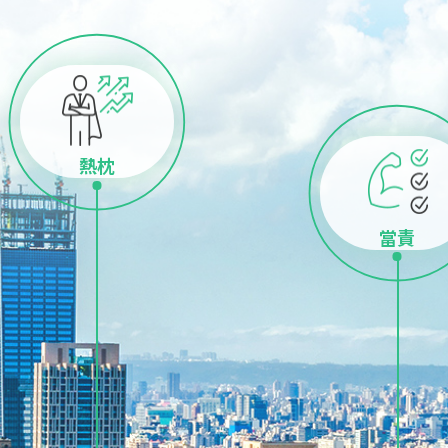
熱枕
當責