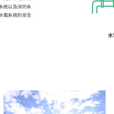
方案。我們確保
的空調系統。
數據中
飛機
空
水
空